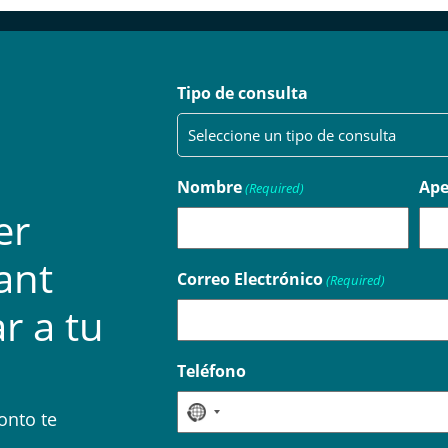
Tipo de consulta
Nombre
Ape
(Required)
er
ant
Correo Electrónico
(Required)
r a tu
Teléfono
No
onto te
country