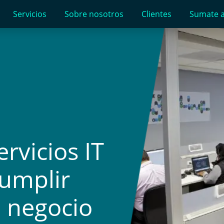
Servicios
Sobre nosotros
Clientes
Sumate a
ervicios IT
cumplir
e negocio